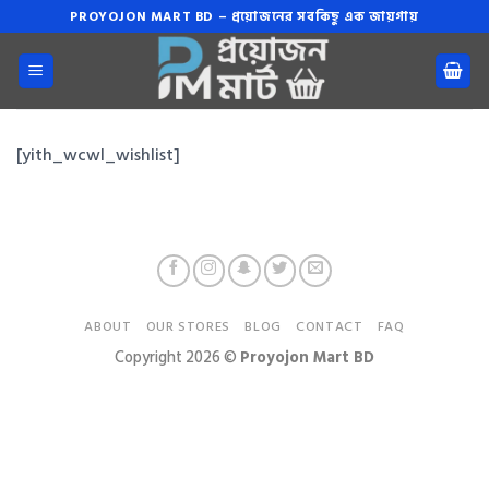
Skip
PROYOJON MART BD – প্রয়োজনের সবকিছু এক জায়গায়
to
content
[yith_wcwl_wishlist]
ABOUT
OUR STORES
BLOG
CONTACT
FAQ
Copyright 2026 ©
Proyojon Mart BD